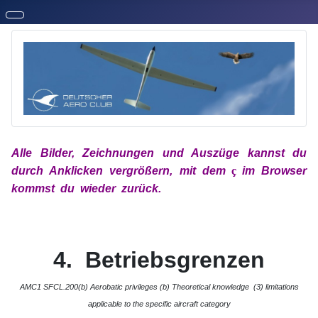
Alle Bilder, Zeichnungen und Auszüge kannst du
durch Anklicken vergrößern, mit
dem
x
ç
x
im
Browser
kommst du wieder zurück.
4. Betriebsgrenzen
AMC1 SFCL.200(b) Aerobatic privileges (b) Theoretical knowledge (3) limitations
applicable to the specific aircraft category