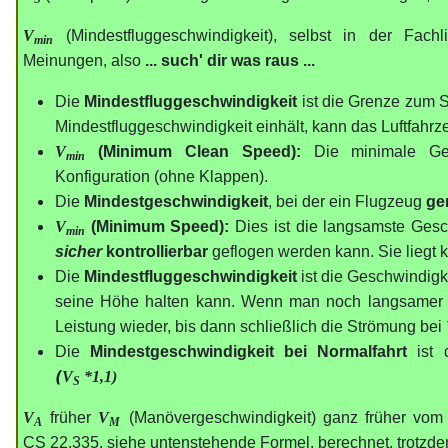
V
(Mindestfluggeschwindigkeit),
selbst in der Fachli
min
Meinungen, also
... such' dir was raus ...
Die
Mindestfluggeschwindigkeit
ist die Grenze zum 
Mindestfluggeschwindigkeit einhält, kann das Luftfahrz
V
(Minimum Clean Speed):
Die minimale Ges
min
Konfiguration (ohne Klappen).
Die
Mindestgeschwindigkeit
, bei der ein Flugzeug
ge
V
(Minimum Speed):
Dies ist die langsamste Gesch
min
sicher
kontrollierbar
geflogen werden kann. Sie liegt 
Die
Mindestfluggeschwindigkeit
ist die Geschwindigk
seine Höhe halten kann. Wenn man noch langsamer flie
Leistung wieder, bis dann schließlich die Strömung bei
Die
Mindestgeschwindigkeit bei Normalfahrt
ist 
(
V
*1,1
)
S
V
früher
V
(Manövergeschwindigkeit) ganz früher vom H
A
M
CS 22.335, siehe untenstehende Formel, berechnet, trotzd