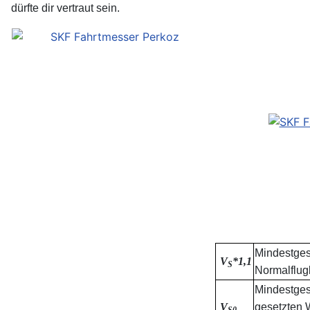
dürfte dir vertraut sein.
Mindestges
V
*1,1
S
Normalflug
Mindestges
V
gesetzten 
S0