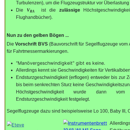
Turbulenzen), um die Flugzeugstruktur vor Überlastung
Die
V
ist die
zulässige
Höchstgeschwindigkeit
RA
Flughandbücher).
Nun zu den gelben Bögen ...
Die
Vorschrift BVS
(Bauvorschrift für Segelflugzeuge vom A
für Fahrtmessermarkierungen.
"Manövergeschwindigkeit" gibt es keine.
Allerdings kennt sie Geschwindigkeiten für Vertikalböen
Endsturzgeschwindigkeit (erflogen) entweder bis zur Z
bis beim senkrechten Sturz keine Geschwindigkeitszun
Höchstgeschwindigkeit wurde dann vom 
Endsturzgeschwindigkeit festgelegt.
Segelflugzeuge dazu sind beispielsweise Lo 100, Baby III, 
Allerding