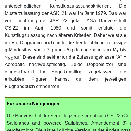
unterschiedlichen Kunstflugzulassungskriterien. Die
Musterzulassung der ASK
x
21 war im Jahr 1979. Das war
vor Einführung der JAR 22, jetzt EASA Bauvorschrift
CS
.
22 im April 1980 und somit erfolgte die
Kunstflugzulassung nach älteren Kriterien. Daher weist sie
im V-n-Diagramm auch nicht die heute übliche zulässige
bis
g-Mindestlast von +
.
7
.
g und -
.
5
.
g durchgehend von
V
A
V
auf. Diese sind seither für die Zulassungsklasse "A" =
NE
Aerobatic nachweispflichtig. Beide Doppelsitzer sind
eingeschränkt für Segelkunstflug zugelassen, die
erlaubten Figuren kannst du dem jeweiligen
Flughandbuch entnehmen.
Für unsere Neugierigen:
Die Bauvorschrift für Segelflugzeuge nennt sich CS-22 (Certi
Sailplanes and powered Sailplanes, Amendement 3)
veröffentlicht. Die aktuell gültige Version ist der Änderung