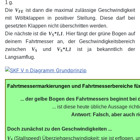
1 g.
Die
V
ist dann die maximal zulässige Geschwindigkeit
FE
mit Wölbklappen in positiver Stellung. Diese darf bei
gesetzten Klappen nicht überschritten werden.
.
Die nächste ist die
V
*1,1
Hier fängt der grüne Bogen auf
S
deinem Fahrtmesser an, der Geschwindigkeitsbereich
zwischen
V
und
V
*1,1
ist ja bekanntlich der
S
S
Langsamflug.
Fahrtmessermarkierungen und Fahrtmesserbereiche für
... der gelbe Bogen des Fahrtmessers beginnt bei 
... ist diese heute übliche Aussage richt
Antwort: Falsch, aber auch ri
Doch zunächst zu den Geschwindigkeiten ...
V
(Stallspeed) Überziehgeschwindigkeit: sie ist erflogen, un
S