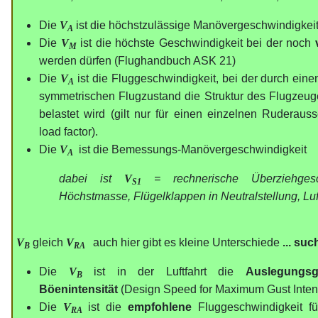
Die
V
ist die höchstzulässige Manövergeschwindigkei
A
Die
V
ist die höchste Geschwindigkeit bei der noch
M
werden dürfen (Flughandbuch ASK 21)
Die
V
ist die Fluggeschwindigkeit, bei der durch ein
A
symmetrischen Flugzustand die Struktur des Flugzeug
belastet wird (gilt nur für einen einzelnen Ruderaus
load factor).
Die
V
ist die Bemessungs-Manövergeschwindigkeit
A
dabei ist
V
= rechnerische Überziehges
S1
Höchstmasse, Flügelklappen in Neutralstellung, Lu
V
gleich
V
auch hier gibt es kleine Unterschiede
... suc
B
RA
Die
V
ist in der Luftfahrt die
Auslegungsg
B
Böenintensität
(Design Speed for Maximum Gust Intens
Die
V
ist die
empfohlene
Fluggeschwindigkeit fü
RA