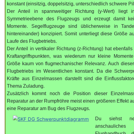
konstant (einsitzig, doppelsitzig, unterschiedlich schwere Pi
Der Anteil in spannweitiger Richtung (y-Wert) liegt
Symmetrieebene des Flugzeugs und erzeugt damit kei
Momente. Segelflugzeuge sind üblicherweise in Tande
hintereinander) konzipiert. Somit unterliegt diese Größe
Laufe des Flugbetriebs.
Der Anteil in vertikaler Richtung (z-Richtung) hat ebenfal
Kraftangriffspunkten, was wiederum nur kleine Momente
Größe kaum von flugmechanischer Relevanz. Auch dieser 
Flugbetriebs im Wesentlichen konstant.
Da die Schwerpu
Kräfte aus Einzelmassen darstellt sind die Einflussfakt
Thema Zuladung.
Zusätzlich kommt noch die Position dieser Einzelmas
Reparatur an der Rumpfröhre meist einen
größeren
Effekt a
eine Reparatur am Bug des Flugzeugs.
Du siehst ne
anschauliche
Flughandbuch 