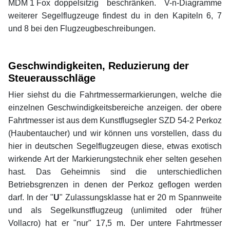
MDM
.
1
.
Fox
x
doppelsitzig beschränken. V-n-Diagramme
weiterer Segelflugzeuge findest du in den Kapiteln 6, 7
und 8 bei den Flugzeugbeschreibungen.
xx
xx
Geschwindigkeiten, Reduzierung der
Steuerausschläge
Hier siehst du die Fahrtmessermarkierungen, welche die
einzelnen Geschwindigkeitsbereiche anzeigen. der obere
Fahrtmesser ist aus dem Kunstflugsegler SZD 54-2 Perkoz
(Haubentaucher) und wir können uns vorstellen, dass du
hier in deutschen Segelflugzeugen diese, etwas exotisch
wirkende Art der Markierungstechnik eher selten gesehen
hast. Das Geheimnis sind die unterschiedlichen
Betriebsgrenzen in denen der Perkoz geflogen werden
darf. In der "
U
" Zulassungsklasse hat er 20 m Spannweite
und als Segelkunstflugzeug (unlimited oder früher
Vollacro) hat er "nur" 17,5 m. Der untere Fahrtmesser