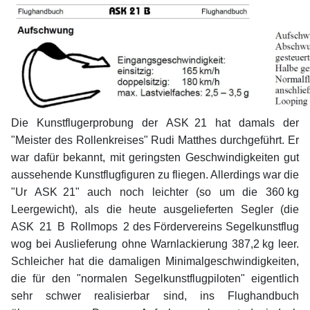
Die Kunstflugerprobung der ASK
x
21 hat damals der
"Meister des Rollenkreises" Rudi Matthes durchgeführt. Er
war dafür bekannt, mit geringsten Geschwindigkeiten gut
aussehende Kunstflugfiguren zu fliegen. Allerdings war die
"Ur ASK
x
21" auch noch leichter (so um die 360
.
kg
Leergewicht), als die heute ausgelieferten Segler (die
ASK
x
21
x
B
x
Rollmops
x
2 des Fördervereins Segelkunstflug
wog bei Auslieferung ohne Warnlackierung 387,2
.
kg leer.
Schleicher hat die damaligen Minimalgeschwindigkeiten,
die für den "normalen Segelkunstflugpiloten" eigentlich
sehr schwer realisierbar sind, ins Flughandbuch