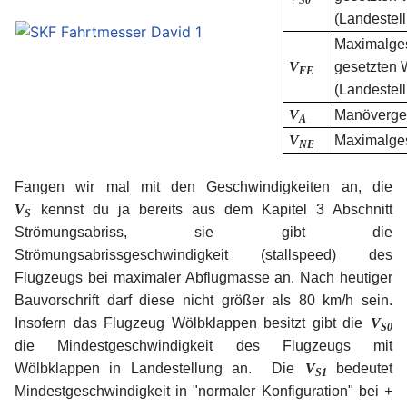
(Landestel
Maximalges
V
gesetzten 
FE
(Landestel
V
Manöverge
A
V
Maximalge
NE
xx
Fangen wir mal mit den Geschwindigkeiten an, die
V
kennst du ja bereits aus dem Kapitel 3 Abschnitt
S
Strömungsabriss, sie gibt die
Strömungsabrissgeschwindigkeit (stallspeed) des
Flugzeugs bei maximaler Abflugmasse an. Nach heutiger
Bauvorschrift darf diese nicht größer als 80 km/h sein.
Insofern das Flugzeug Wölbklappen besitzt gibt die
V
S0
die Mindestgeschwindigkeit des Flugzeugs mit
Wölbklappen in Landestellung an.
Die
V
bedeutet
S1
Mindestgeschwindigkeit in "normaler Konfiguration" bei +