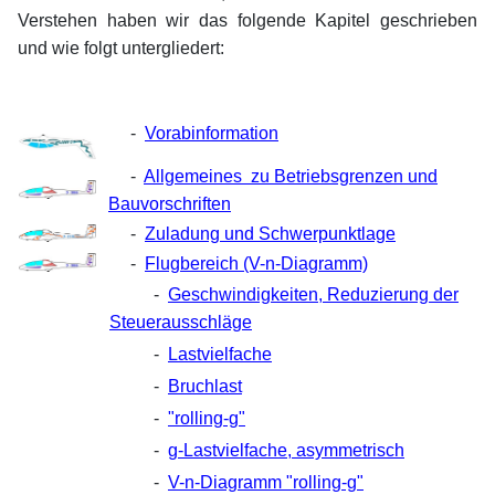
Verstehen haben wir das folgende Kapitel geschrieben
und wie folgt untergliedert:
-
Vorabinformation
-
Allgemeines zu Betriebsgrenzen und
Bauvorschriften
-
Zuladung und Schwerpunktlage
-
Flugbereich (V-n-Diagramm)
-
Geschwindigkeiten,
Reduzierung der
Steuerausschläge
-
Lastvielfache
-
Bruchlast
-
"rolling-g"
-
g-Lastvielfache, asymmetrisch
-
V-n-Diagramm "rolling-g"