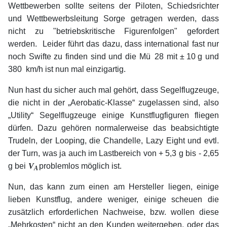
Wettbewerben sollte seitens der Piloten, Schiedsrichter
und Wettbewerbsleitung Sorge getragen werden, dass
nicht zu "betriebskritische Figurenfolgen" gefordert
werden. Leider führt das dazu, dass international fast nur
noch Swifte zu finden sind und die Mü
x
28 mit ±
.
10
.
g und
380
x
km/h ist nun mal einzigartig.
Nun hast du sicher auch mal gehört, dass Segelflugzeuge,
die nicht in der „Aerobatic-Klasse“ zugelassen sind, also
„Utility“ Segelflugzeuge einige Kunstflugfiguren fliegen
dürfen. Dazu gehören normalerweise das beabsichtigte
Trudeln, der Looping, die Chandelle, Lazy Eight und evtl.
der Turn, was ja auch im Lastbereich von + 5,3 g bis - 2,65
g bei
V
problemlos möglich ist.
A
Nun, das kann zum einen am Hersteller liegen, einige
lieben Kunstflug, andere weniger, einige scheuen die
zusätzlich erforderlichen Nachweise, bzw. wollen diese
„Mehrkosten“ nicht an den Kunden weitergeben, oder das