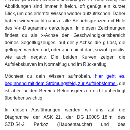
Abbildungen sind immer hilfreich, oft genügt ein kurzer
Blick, um das erlernte Wissen wieder aufzufrischen. Daher
haben wir versucht nahezu alle Betriebsgrenzen mit Hilfe
des V-n-Diagramms darzulegen. In diesen Zeichnungen
findest du als x-Achse den Geschwindigkeitsbereich
deines SegeIflugzeuges, auf der y-Achse die g-Last, die
geflogen werden darf, oder auch nicht darf, sowohl positiv,
wie auch negativ. Die beiden Kurven zeigen die
Auftriebskurven im Normalflug und im Rückenflug.
Möchtest du dein Wissen aufmöbeln,
hier geht es,
beginnend mit dem Strömungsfeld, zur Auftriebsformel
, die
ist aber für den Bereich Betriebsgrenzen nicht unbedingt
überlebenswichtig.
In diesen Ausführungen werden wir uns auf die
Diagramme der ASK
x
21, der DG
x
1000S
x
18
.
m, des
SZD
.
54-2 Perkoz (Haubentaucher) und des