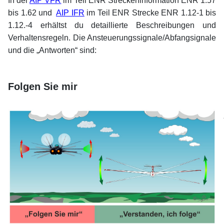
In der
AIP VFR
im Teil ENR Streckeninformation ENR 1.57
bis 1.62 und
AIP IFR
im Teil ENR Strecke ENR 1.12-1 bis
1.12.-4 erhältst du detaillierte Beschreibungen und
Verhaltensregeln. Die Ansteuerungssignale/Abfangsignale
und die „Antworten“ sind:
xx
xx
Folgen Sie mir
xx