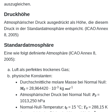
auszugleichen.
Druckhöhe
Atmosphärischer Druck ausgedrückt als Höhe, die diesem
Druck in der Standardatmosphäre entspricht. (ICAO Annex
8, 2005)
Standardatmosphäre
Eine wie folgt definierte Atmosphäre (ICAO Annex 8,
2005):
Luft als perfektes trockenes Gas;
physische Konstanten:
Durchschnittliche molare Masse bei Normal Null:
-3
-1
M
= 28,964420 · 10
kg
mol
0
Atmosphärischer Druck bei Normal Null:
P
=
0
1013,250 hPa
Normal-Null-Temperatur:
t
= 15 °C;
T
= 288,15 K
0
0