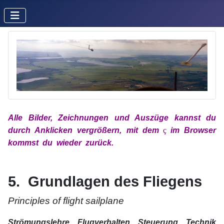
Alle Bilder, Zeichnungen und Auszüge kannst du
durch Anklicken vergrößern, mit
dem
x
ç
x
im
Browser
kommst du wieder zurück.
xx
xx
5. Grundlagen des Fliegens
Principles of flight sailplane
Strömungslehre, Flugverhalten, Steuerung, Technik