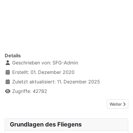
Zeilen direkt unter Aufzählung - Modus Code = <br />
xxxxxxxxxxxxxxxx
xxxxxxxx
Details
Geschrieben von:
SFG-Admin
Erstellt: 01. Dezember 2020
Zuletzt aktualisiert: 11. Dezember 2025
Zugriffe: 42782
Nächster Be
Weiter
Grundlagen des Fliegens