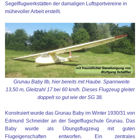
Segelflugwerkstätten der damaligen Luftsportvereine in
mühevoller Arbeit erstellt.
xx
Grunau Baby IIb, hier bereits mit Haube.
Spannweite
13,50 m, Gleitzahl 17 bei 60 km/h. Dieses Flugzeug gleitet
doppelt so gut wie der SG 38.
xx
Konstruiert wurde das Grunau Baby im Winter 1930/31 von
Edmund Schneider an der Segelflugschule Grunau. Das
Baby wurde als Übungsflugzeug mit guten
Flugeigenschaften entworfen. Ein zentrales