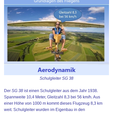
Schulgleiter SG 38
xx
Der
SG 38
ist einen Schulgleiter aus dem Jahr 1938.
Spannweite 10,4 Meter, Gleitzahl 8,3 bei 56 km/h. Aus
einer Höhe von 1000 m kommt dieses Flugzeug 8,3 km
weit. Schulgleiter wurden im Eigenbau in den