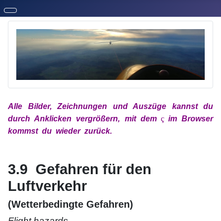
Alle Bilder, Zeichnungen und Auszüge kannst du
durch Anklicken vergrößern, mit
dem
x
ç
x
im
Browser
kommst du wieder zurück.
xx
xx
3.9 Gefahren für den
Luftverkehr
(Wetterbedingte Gefahren)
Flight hazards