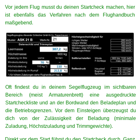
Vor jedem Flug musst du deinen Startcheck machen, hier
ist ebenfalls das Verfahren nach dem Flughandbuch
maßgebend.
Oft findest du in deinem Segelflugzeug im sichtbaren
Bereich (meist Armaturenbrett) eine ausgedruckte
Startcheckliste und an der Bordwand den Beladeplan und
die Betriebsgrenzen. Vor dem Einsteigen überzeugst du
dich von der Zulässigkeit der Beladung (minimale
Zuladung, Höchstzuladung und Trimmgewichte).
Direkt vor dem Start führst du den Startcheck durch. Ganz