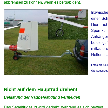
abbremsen zu können, wenn es bergab geht.
Inzwische
einer Sc
Hier is
Spornku
Anhänge
befestigt
mitlaufen
Helfer nic
Fotos mit fre
Ülis Segelflug
xx
xx
Nicht auf dem Hauptrad drehen!
Belastung der Radbefestigung vermeiden
Das Segelflugzeug wird gedreht, während es sich bewegt.