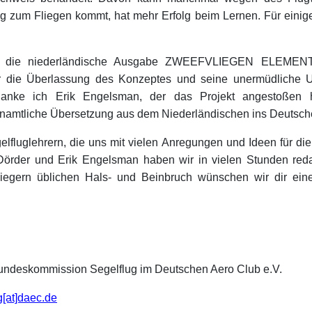
 zum Fliegen kommt, hat mehr Erfolg beim Lernen. Für einig
st die niederländische Ausgabe ZWEEFVLIEGEN ELEME
r die Überlassung des Konzeptes und seine unermüdliche Un
anke ich Erik Engelsman, der das Projekt angestoßen
renamtliche Übersetzung aus dem Niederländischen ins Deutsche
lfluglehrern, die uns mit vielen Anregungen und Ideen für die
rder und Erik Engelsman haben wir in vielen Stunden reda
lfliegern üblichen Hals- und Beinbruch wünschen wir dir ein
undeskommission Segelflug im Deutschen Aero Club e.V.
g[at]daec.de