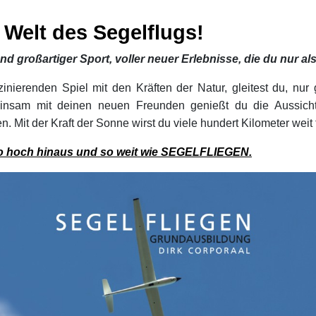
 Welt des Segelflugs!
und großartiger Sport, voller neuer Erlebnisse, die du nur al
zinierenden Spiel mit den Kräften der Natur, gleitest du, nur
einsam mit deinen neuen Freunden genießt du die Aussicht
it der Kraft der Sonne wirst du viele hundert Kilometer weit fli
so hoch hinaus und so weit wie SEGELFLIEGEN.